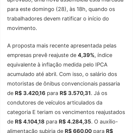
para este domingo (28), às 18h, quando os
trabalhadores devem ratificar o início do
movimento.
A proposta mais recente apresentada pelas
empresas prevê reajuste de
4,39%
, índice
equivalente à inflação medida pelo IPCA
acumulado até abril. Com isso, o salário dos
motoristas de ônibus convencionais passaria
de
R$ 3.420,16
para
R$ 3.570,31
. Já os
condutores de veículos articulados da
categoria E teriam os vencimentos reajustados
de
R$ 4.104,18
para
R$ 4.284,35
. O auxílio-
alimentação subiria de
R$ 660,00
para
R$