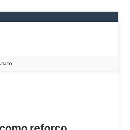
NTATO
 como reforço