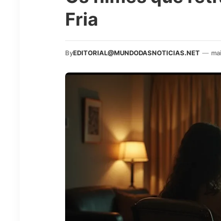
Fria
By
EDITORIAL@MUNDODASNOTICIAS.NET
—
ma