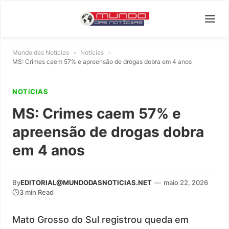
Mundo das Notícias
»
Notícias
»
MS: Crimes caem 57% e apreensão de drogas dobra em 4 anos
NOTíCIAS
MS: Crimes caem 57% e
apreensão de drogas dobra
em 4 anos
By
EDITORIAL@MUNDODASNOTICIAS.NET
—
maio 22, 2026
3 min Read
Mato Grosso do Sul registrou queda em