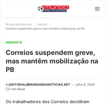
Mundo das Notícias
»
Insights
»
Correios suspendem greve, mas mantêm mobilização na PB
INSIGHTS
Correios suspendem greve,
mas mantêm mobilização na
PB
By
EDITORIAL@MUNDODASNOTICIAS.NET
—
julho 9, 2026
2 min Read
Os trabalhadores dos Correios decidiram