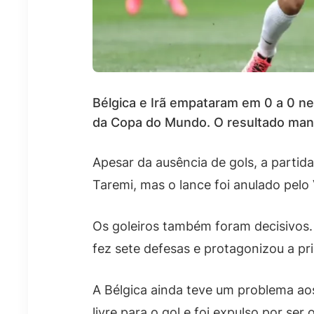
Bélgica e Irã empataram em 0 a 0 n
da Copa do Mundo. O resultado mante
Apesar da ausência de gols, a partid
Taremi, mas o lance foi anulado pelo
Os goleiros também foram decisivos
fez sete defesas e protagonizou a pr
A Bélgica ainda teve um problema aos
livre para o gol e foi expulso por ser 