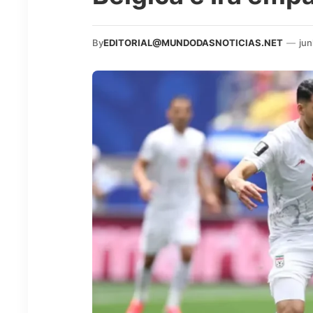
By
EDITORIAL@MUNDODASNOTICIAS.NET
—
jun