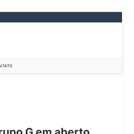
NTATO
Grupo G em aberto