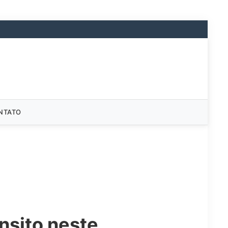
NTATO
nsito neste