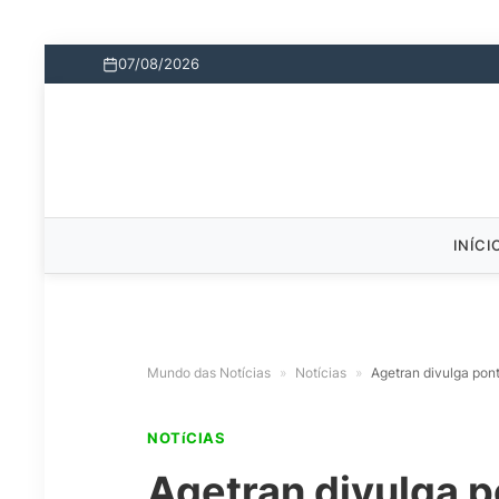
07/08/2026
INÍCI
Mundo das Notícias
»
Notícias
»
Agetran divulga pont
NOTíCIAS
Agetran divulga p