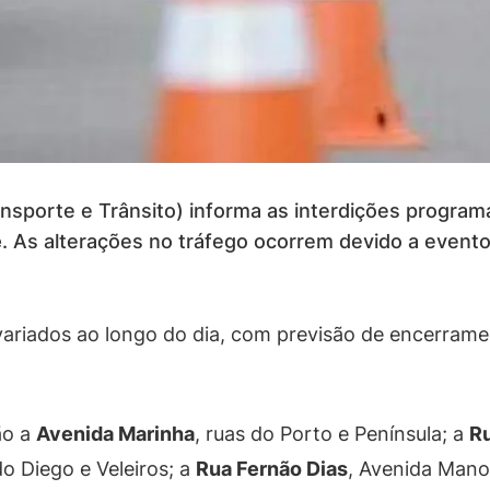
nsporte e Trânsito) informa as interdições progra
e
. As alterações no tráfego ocorrem devido a eventos
variados ao longo do dia, com previsão de encerram
ão a
Avenida Marinha
, ruas do Porto e Península; a
R
do Diego e Veleiros; a
Rua Fernão Dias
, Avenida Mano