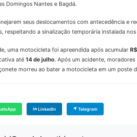
uas Domingos Nantes e Bagdá.
lanejarem seus deslocamentos com antecedência e re
 respeitando a sinalização temporária instalada nos 
de, uma motocicleta foi apreendida após acumular
R$
cativa até
14 de julho
. Após um acidente, moradore
çonete morreu ao bater a motocicleta em um poste de
atsApp
LinkedIn
Telegram