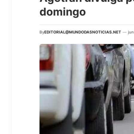
domingo
By
EDITORIAL@MUNDODASNOTICIAS.NET
—
jun