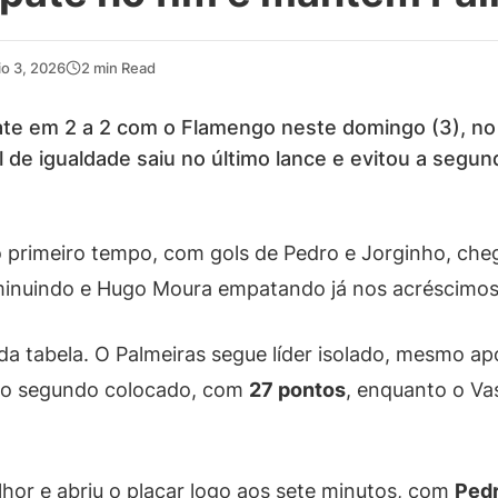
o 3, 2026
2 min Read
e em 2 a 2 com o Flamengo neste domingo (3), no 
l de igualdade saiu no último lance e evitou a segu
primeiro tempo, com gols de Pedro e Jorginho, cheg
iminuindo e Hugo Moura empatando já nos acréscimos
da tabela. O Palmeiras segue líder isolado, mesmo a
 o segundo colocado, com
27 pontos
, enquanto o Va
r e abriu o placar logo aos sete minutos, com
Ped