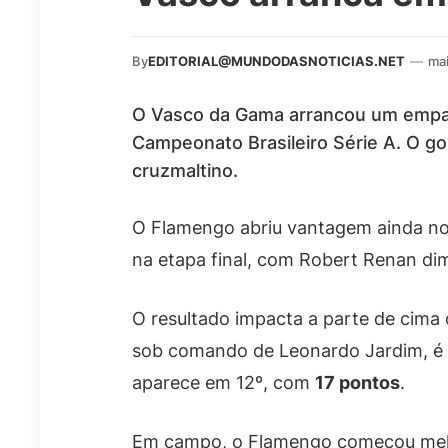
By
EDITORIAL@MUNDODASNOTICIAS.NET
—
mai
O Vasco da Gama arrancou um empat
Campeonato Brasileiro Série A. O go
cruzmaltino.
O Flamengo abriu vantagem ainda no 
na etapa final, com Robert Renan d
O resultado impacta a parte de cima 
sob comando de Leonardo Jardim, é
aparece em 12º, com
17 pontos
.
Em campo, o Flamengo começou melho