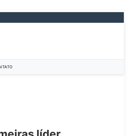
NTATO
eiras líder