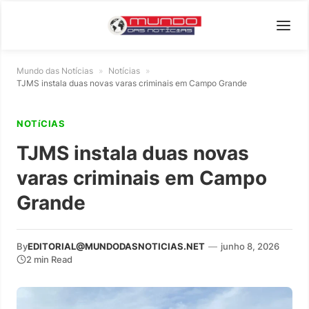
Mundo das Notícias
»
Notícias
»
TJMS instala duas novas varas criminais em Campo Grande
NOTíCIAS
TJMS instala duas novas
varas criminais em Campo
Grande
By
EDITORIAL@MUNDODASNOTICIAS.NET
—
junho 8, 2026
2 min Read