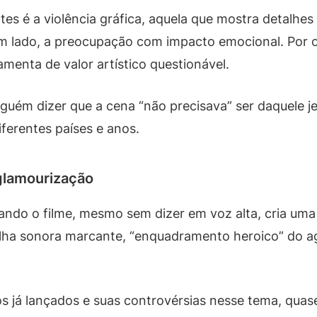
es é a violência gráfica, aquela que mostra detalhe
r um lado, a preocupação com impacto emocional. Por
menta de valor artístico questionável.
guém dizer que a cena “não precisava” ser daquele j
ferentes países e anos.
glamourização
ando o filme, mesmo sem dizer em voz alta, cria um
trilha sonora marcante, “enquadramento heroico” do
os já lançados e suas controvérsias nesse tema, qua