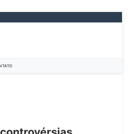
NTATO
 controvérsias