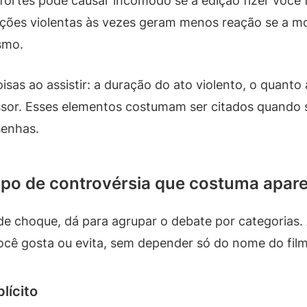
rtes pode causar incômodo se a edição fizer você 
ções violentas às vezes geram menos reação se a mo
smo.
isas ao assistir: a duração do ato violento, o quant
gressor. Esses elementos costumam ser citados quando 
senhas.
ipo de controvérsia que costuma apar
de choque, dá para agrupar o debate por categorias.
ocê gosta ou evita, sem depender só do nome do film
plícito