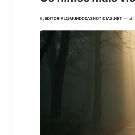
By
EDITORIAL@MUNDODASNOTICIAS.NET
—
abr