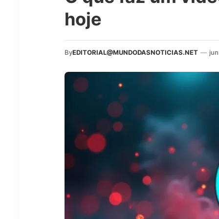
hoje
By
EDITORIAL@MUNDODASNOTICIAS.NET
—
jun