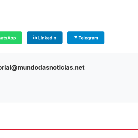
atsApp
LinkedIn
Telegram
orial@mundodasnoticias.net