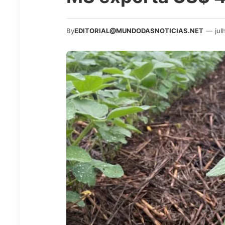
By
EDITORIAL@MUNDODASNOTICIAS.NET
—
jul