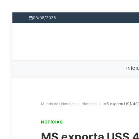
08/08/2026
INÍCI
Mundo das Notícias
»
Notícias
»
MS exporta US$ 403
NOTíCIAS
MS exporta US$ 4