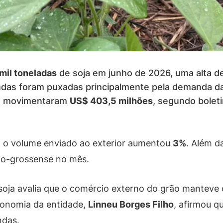
mil toneladas
de soja em junho de 2026, uma alta d
as foram puxadas principalmente pela demanda d
es movimentaram
US$ 403,5 milhões
, segundo bolet
 o volume enviado ao exterior aumentou
3%
. Além d
ato-grossense no mês.
osoja avalia que o comércio externo do grão mante
conomia da entidade,
Linneu Borges Filho
, afirmou q
ndas.