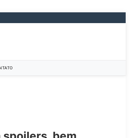
NTATO
 spoilers, bem