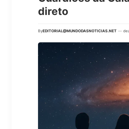
direto
By
EDITORIAL@MUNDODASNOTICIAS.NET
—
de