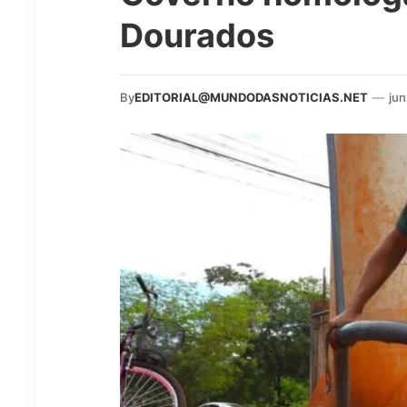
Dourados
By
EDITORIAL@MUNDODASNOTICIAS.NET
—
jun