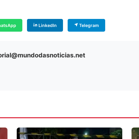
atsApp
LinkedIn
Telegram
orial@mundodasnoticias.net