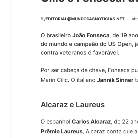
By
EDITORIAL@MUNDODASNOTICIAS.NET
—
abr
O brasileiro
João Fonseca
, de 19 an
do mundo e campeão do US Open, já
contra veteranos é favorável.
Por ser cabeça de chave, Fonseca pul
Marin Cilic. O italiano
Jannik Sinner
t
Alcaraz e Laureus
O espanhol
Carlos Alcaraz
, de 22 an
Prêmio Laureus
, Alcaraz conta que 