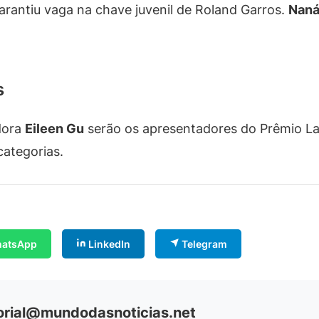
arantiu vaga na chave juvenil de Roland Garros.
Naná
s
dora
Eileen Gu
serão os apresentadores do Prêmio La
categorias.
atsApp
LinkedIn
Telegram
orial@mundodasnoticias.net