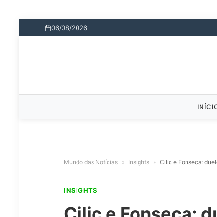
06/08/2026
INÍCI
Mundo das Notícias
»
Insights
»
Cilic e Fonseca: due
INSIGHTS
Cilic e Fonseca: 