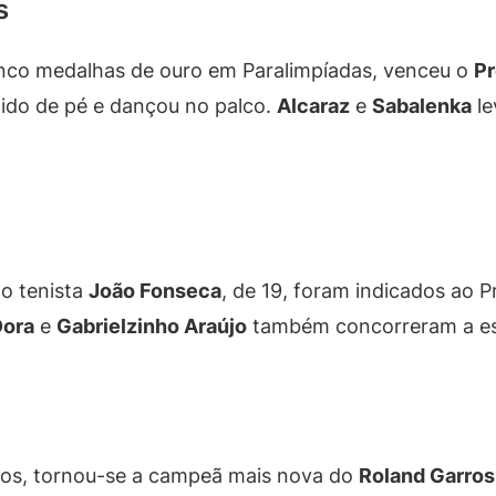
s
inco medalhas de ouro em Paralimpíadas, venceu o
Pr
udido de pé e dançou no palco.
Alcaraz
e
Sabalenka
le
 o tenista
João Fonseca
, de 19, foram indicados ao
Dora
e
Gabrielzinho Araújo
também concorreram a es
nos, tornou-se a campeã mais nova do
Roland Garros