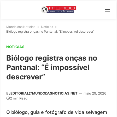
Mundo das Notícias
»
Notícias
»
Biólogo registra onças no Pantanal: “É impossível descrever”
NOTíCIAS
Biólogo registra onças no
Pantanal: “É impossível
descrever”
By
EDITORIAL@MUNDODASNOTICIAS.NET
—
maio 29, 2026
2 min Read
O biólogo, guia e fotógrafo de vida selvagem