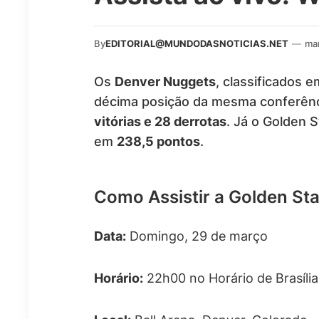
By
EDITORIAL@MUNDODASNOTICIAS.NET
—
ma
Os
Denver Nuggets
, classificados 
décima posição da mesma conferênci
vitórias e 28 derrotas
. Já o Golden 
em
238,5 pontos
.
Como Assistir a Golden St
Data:
Domingo, 29 de março
Horário:
22h00 no Horário de Brasília