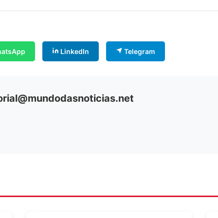
atsApp
LinkedIn
Telegram
orial@mundodasnoticias.net