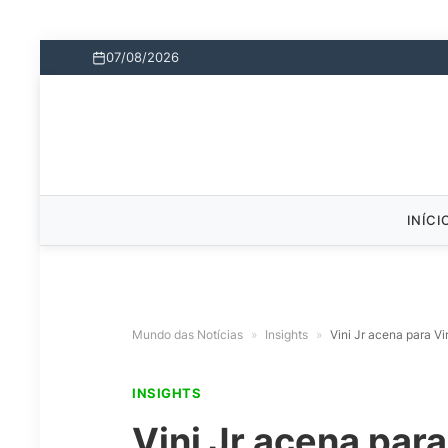
07/08/2026
INÍCI
Mundo das Notícias
»
Insights
»
Vini Jr acena para V
INSIGHTS
Vini Jr acena par