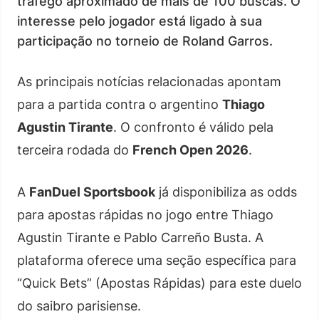
tráfego aproximado de mais de 100 buscas. O
interesse pelo jogador está ligado à sua
participação no torneio de Roland Garros.
As principais notícias relacionadas apontam
para a partida contra o argentino
Thiago
Agustin Tirante
. O confronto é válido pela
terceira rodada do
French Open 2026
.
A
FanDuel Sportsbook
já disponibiliza as odds
para apostas rápidas no jogo entre Thiago
Agustin Tirante e Pablo Carreño Busta. A
plataforma oferece uma seção específica para
“Quick Bets” (Apostas Rápidas) para este duelo
do saibro parisiense.