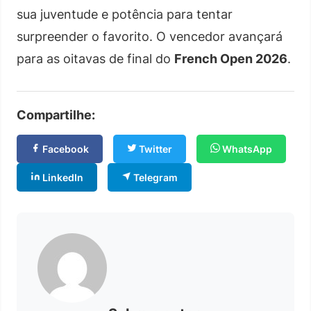
sua juventude e potência para tentar
surpreender o favorito. O vencedor avançará
para as oitavas de final do
French Open 2026
.
Compartilhe:
Facebook
Twitter
WhatsApp
LinkedIn
Telegram