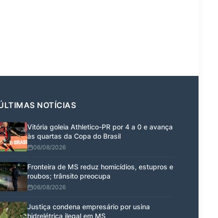
ÚLTIMAS NOTÍCIAS
Vitória goleia Athletico-PR por 4 a 0 e avança
às quartas da Copa do Brasil
06/08/2026
Fronteira de MS reduz homicídios, estupros e
roubos; trânsito preocupa
06/08/2026
Justiça condena empresário por usina
hidrelétrica ilegal em MS