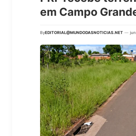
em Campo Grand
By
EDITORIAL@MUNDODASNOTICIAS.NET
—
jun