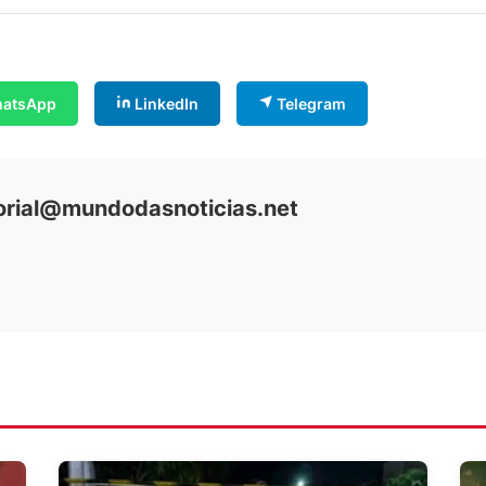
atsApp
LinkedIn
Telegram
orial@mundodasnoticias.net