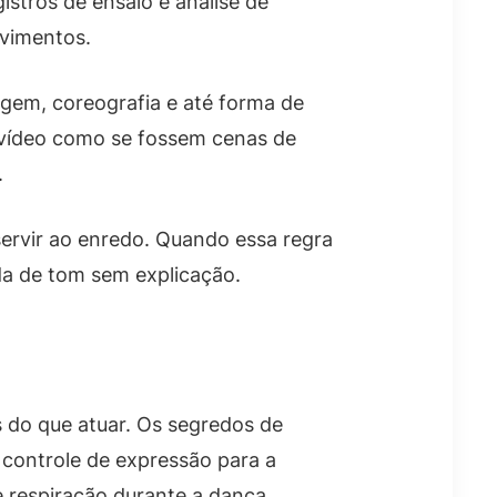
istros de ensaio e análise de
ovimentos.
agem, coreografia e até forma de
e vídeo como se fossem cenas de
.
servir ao enredo. Quando essa regra
uda de tom sem explicação.
s do que atuar. Os segredos de
 controle de expressão para a
 respiração durante a dança.