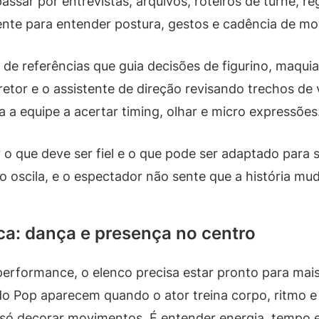
sar por entrevistas, arquivos, roteiros de turnê, reg
ente para entender postura, gestos e cadência de m
o de referências que guia decisões de figurino, maqui
etor e o assistente de direção revisando trechos d
a a equipe a acertar timing, olhar e micro expressões
o que deve ser fiel e o que pode ser adaptado para 
ão oscila, e o espectador não sente que a história m
ica: dança e presença no centro
performance, o elenco precisa estar pronto para mai
do Pop aparecem quando o ator treina corpo, ritmo e
só decorar movimentos. É entender energia, tempo e