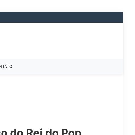
NTATO
o do Rei do Pop