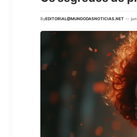
By
EDITORIAL@MUNDODASNOTICIAS.NET
—
jun