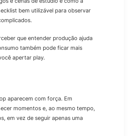
gos e cenas de estúdio e como a
cklist bem utilizável para observar
 complicados.
rceber que entender produção ajuda
 consumo também pode ficar mais
você apertar play.
o Pop aparecem com força. Em
conhecer momentos e, ao mesmo tempo,
ocos, em vez de seguir apenas uma