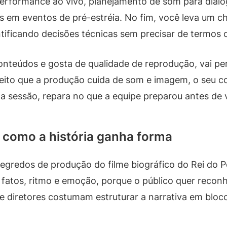
erformance ao vivo, planejamento de som para diálo
s em eventos de pré-estréia. No fim, você leva um che
entificando decisões técnicas sem precisar de termos
nteúdos e gosta de qualidade de reprodução, vai pe
 jeito que a produção cuida de som e imagem, o seu
a sessão, repara no que a equipe preparou antes de 
 como a história ganha forma
s segredos de produção do filme biográfico do Rei d
rar fatos, ritmo e emoção, porque o público quer re
as e diretores costumam estruturar a narrativa em bl