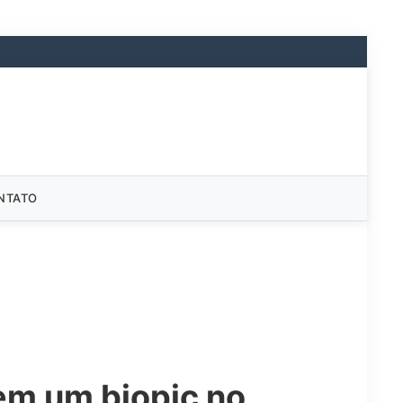
NTATO
em um biopic no