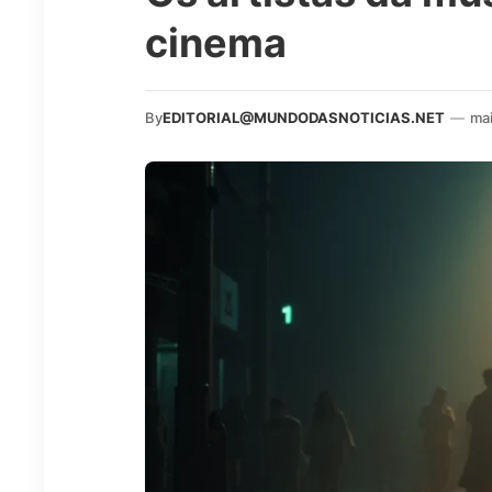
cinema
By
EDITORIAL@MUNDODASNOTICIAS.NET
—
ma