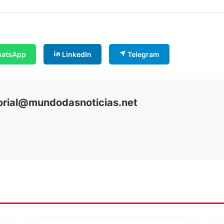
atsApp
LinkedIn
Telegram
orial@mundodasnoticias.net