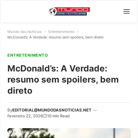
Mundo das Notícias
»
Entretenimento
»
McDonald’s: A Verdade: resumo sem spoilers, bem direto
ENTRETENIMENTO
McDonald’s: A Verdade:
resumo sem spoilers, bem
direto
By
EDITORIAL@MUNDODASNOTICIAS.NET
—
fevereiro 22, 2026
10 min Read