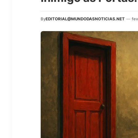
By
EDITORIAL@MUNDODASNOTICIAS.NET
—
fev