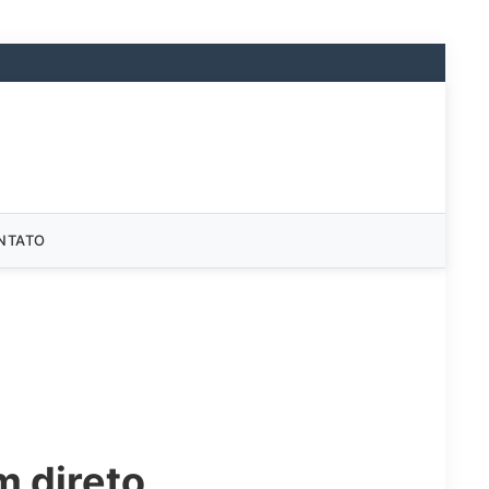
NTATO
m direto