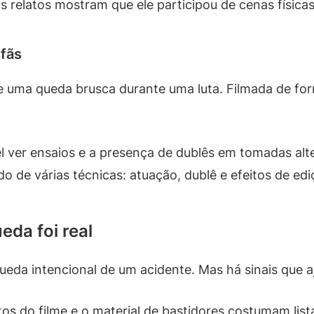
 relatos mostram que ele participou de cenas física
 fãs
uma queda brusca durante uma luta. Filmada de forma
el ver ensaios e a presença de dublês em tomadas alt
do de várias técnicas: atuação, dublê e efeitos de edi
eda foi real
ueda intencional de um acidente. Mas há sinais que 
tos do filme e o material de bastidores costumam lis