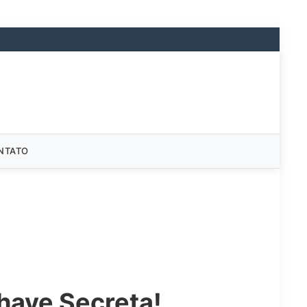
NTATO
have Secreta!