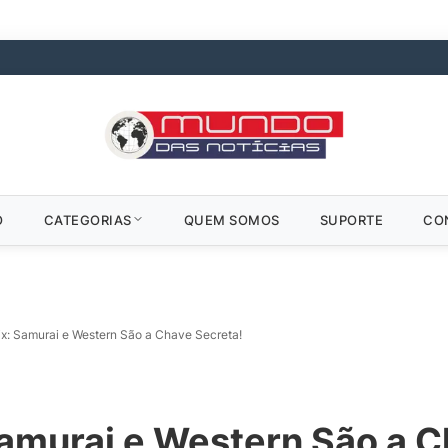
O
CATEGORIAS
QUEM SOMOS
SUPORTE
CO
ix: Samurai e Western São a Chave Secreta!
Samurai e Western São a C