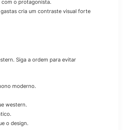
 com o protagonista.
astas cria um contraste visual forte
tern. Siga a ordem para evitar
imono moderno.
ue western.
tico.
ue o design.