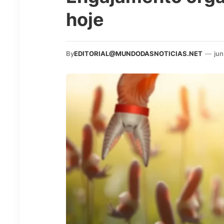
hoje
By
EDITORIAL@MUNDODASNOTICIAS.NET
—
jun