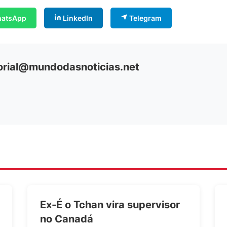
atsApp
LinkedIn
Telegram
orial@mundodasnoticias.net
Ex-É o Tchan vira supervisor
no Canadá