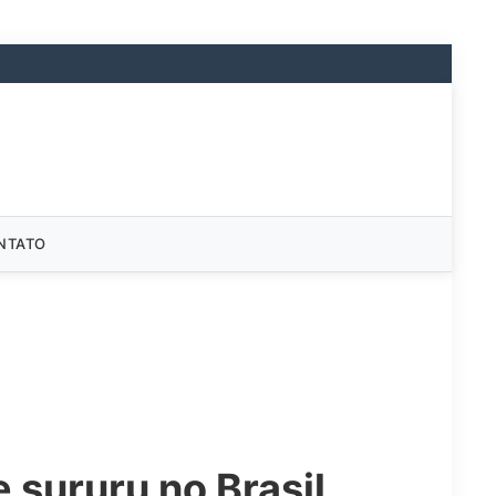
NTATO
 sururu no Brasil