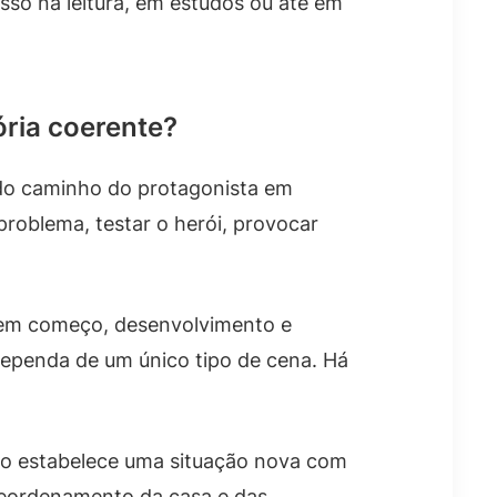
sso na leitura, em estudos ou até em
ória coerente?
ão do caminho do protagonista em
roblema, testar o herói, provocar
 tem começo, desenvolvimento e
 dependa de um único tipo de cena. Há
lo estabelece uma situação nova com
o reordenamento da casa e das