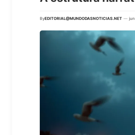
By
EDITORIAL@MUNDODASNOTICIAS.NET
—
jun