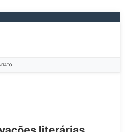
NTATO
vações literárias