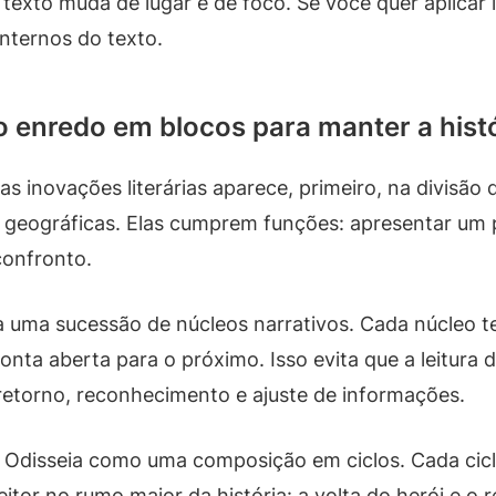
xto muda de lugar e de foco. Se você quer aplicar i
nternos do texto.
o enredo em blocos para manter a hist
uas inovações literárias aparece, primeiro, na divis
 geográficas. Elas cumprem funções: apresentar um p
onfronto.
ria uma sucessão de núcleos narrativos. Cada núcleo
nta aberta para o próximo. Isso evita que a leitura
etorno, reconhecimento e ajuste de informações.
a Odisseia como uma composição em ciclos. Cada cic
leitor no rumo maior da história: a volta do herói e 