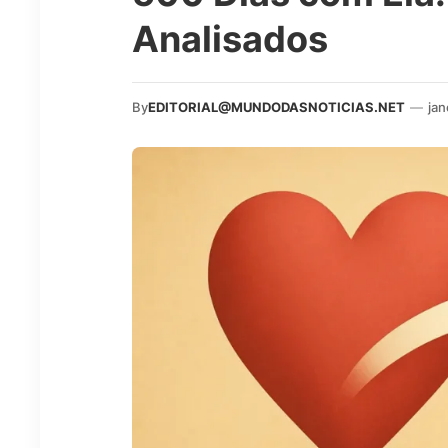
Analisados
By
EDITORIAL@MUNDODASNOTICIAS.NET
—
jan